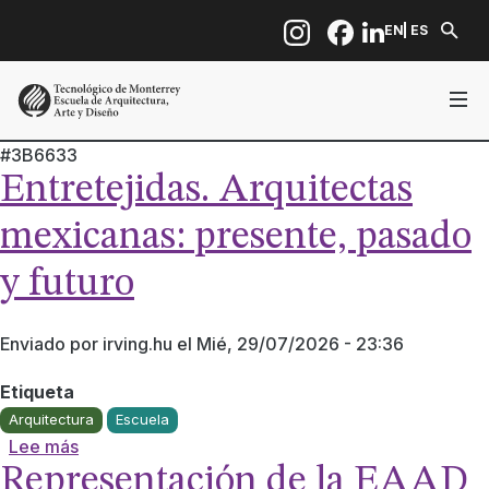
Pasar al contenido principal
EN
ES
#3B6633
Entretejidas. Arquitectas
mexicanas: presente, pasado
y futuro
Enviado por
irving.hu
el
Mié, 29/07/2026 - 23:36
Etiqueta
Arquitectura
Escuela
sobre Entretejidas. Arquitectas mexicanas: presen
Lee más
Representación de la EAAD