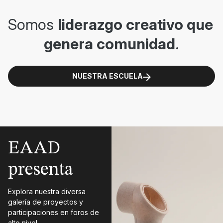
Somos 
liderazgo creativo que 
genera comunidad
.
NUESTRA ESCUELA
EAAD
presenta
Explora nuestra diversa
galería de proyectos y
participaciones en foros de
alto nivel.