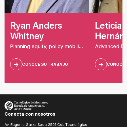
Ryan Anders
Leticia
Whitney
Hernán
Planning equity, policy mobilities, urban governance, public policy, urban planning
Advanced De
CONOCE SU TRABAJO
CONOCE 
Conecta con nosotros
Av. Eugenio Garza Sada 2501 Col. Tecnológico